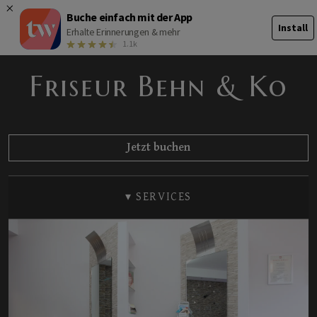
Buche einfach mit der App
Install
Erhalte Erinnerungen & mehr
1.1k
Friseur Behn & Ko
Jetzt buchen
SALONÜBERSICHT
▾
SERVICES
PREISLISTE
UNSER TEAM
GALERIE
BEWERTUNGEN