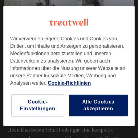
KONTAKT
Wir verwenden eigene Cookies und Cookies von
Dritten, um Inhalte und Anzeigen zu personalisieren,
Medienfunktionen bereitzustellen und unseren
Ihre Frisurenwünsche werden endlich wahr! Gönnen Sie
Datenverkehr zu analysieren. Wir geben auch
Informationen über die Nutzung unserer Webseite an
sich dafür einfach einen Termin im exklusiven Haarstudio
unsere Partner für soziale Medien, Werbung und
Friseur Behn & Ko im Hamburger Stadtteil Farmsen -
Analysen weiter.
Cookie-Richtlinien
Berne.
Cookie-
Alle Cookies
Seit 2004 berät und betreut das Team des feinen Salons,
Einstellungen
akzeptieren
nahe dem Farmsener EKZ, die rundum zufriedene
Kundschaft in Sachen Frisuren und Styling. Ob es nur um
einen klassischen Schnitt oder gar eine komplette